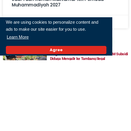
Muhammadiyah 2027
We are using cookies to personalize content and
5 Agustus 2026,
ads to make our site easier for you to use.
« Previous
1
2
3
4
5
Next »
Learn More
Populer
Agree
Satgas BBM Kalsel Tindak 67 SPBU, BBM Subsidi
Diduga Mengalir ke Tambang Ilegal
24 Juli 2026,
Serangan Yaman ke Pangkalan Udara Arab
Saudi Dilaporkan Ganggu Penerbangan Jeddah
dan Riyadh
27 Juli 2026,
Pulau Insan Disiapkan Jadi Ikon Wisata Baru
Banjarmasin, Sajikan Panorama Sunrise dan
Sunset
28 Juli 2026,
Terkini