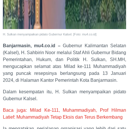
H. Sulkan menyampaikan pidato Gubernur Kalsel. [Foto: mu4.co.id]
Banjarmasin, mu4.co.id –
Gubernur Kalimantan Selatan
(Kalsel), H. Sahbirin Noor melalui Staf Ahli Gubernur Bidang
Pemerintahan, Hukum, dan Politik H. Sulkan, SH.MH,
mengucapkan selamat atas Milad ke-111 Muhammadiyah
yang puncak resepsinya berlangsung pada 13 Januari
2024, di Halaman Kantor Pemerintah Kota Banjarmasin.
Dalam kesempatan itu, H. Sulkan menyampaikan pidato
Gubernur Kalsel.
Baca juga: Milad Ke-111, Muhammadiyah, Prof Hilman
Latief: Muhammadiyah Tetap Eksis dan Terus Berkembang
Ia mengatakan, perjalanan organisasi yang lebih dari satu