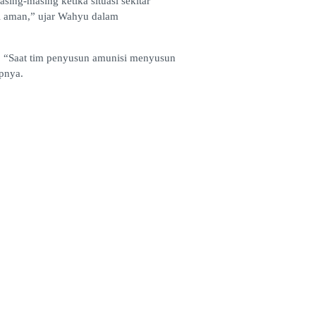
ing-masing ketika situasi sekitar
i aman,” ujar Wahyu dalam
t. “Saat tim penyusun amunisi menyusun
apnya.