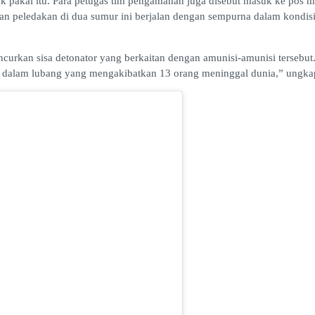
 pakai itu. Para petugas tim pengamanan juga disebut masuk ke pos mas
an peledakan di dua sumur ini berjalan dengan sempurna dalam kondis
ancurkan sisa detonator yang berkaitan dengan amunisi-amunisi tersebu
 dari dalam lubang yang mengakibatkan 13 orang meninggal dunia,” ungk