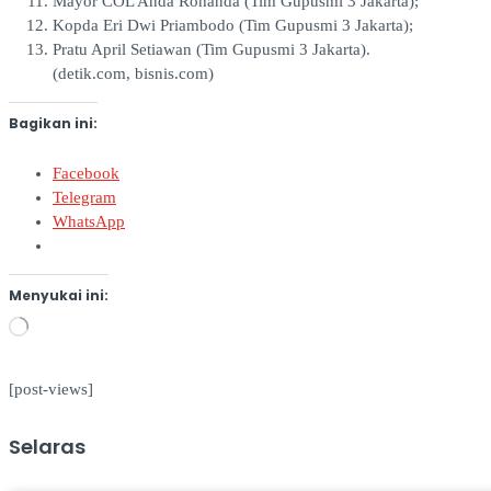
Mayor COL Anda Rohanda (Tim Gupusmi 3 Jakarta);
Kopda Eri Dwi Priambodo (Tim Gupusmi 3 Jakarta);
Pratu April Setiawan (Tim Gupusmi 3 Jakarta).
(detik.com, bisnis.com)
Bagikan ini:
Facebook
Telegram
WhatsApp
Menyukai ini:
Memuat...
[post-views]
Selaras