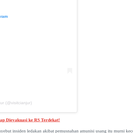
gram
r (@visitcianjur)
ap Dievakuasi ke RS Terdekat!
enyebut insiden ledakan akibat pemusnahan amunisi usang itu murni ke