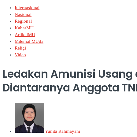
Internasional
Nasional
Regional
KabarMU
ArtikelMU
Milenial MUda
Religi
Video
Ledakan Amunisi Usang d
Diantaranya Anggota TN
Yunita Rahmayani