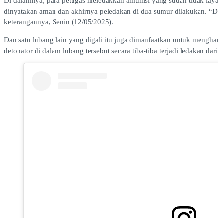
Di dalamnya, para petugas meledakkan amunisi yang sudah tidak layak
dinyatakan aman dan akhirnya peledakan di dua sumur dilakukan. “D
keterangannya, Senin (12/05/2025).
Dan satu lubang lain yang digali itu juga dimanfaatkan untuk mengh
detonator di dalam lubang tersebut secara tiba-tiba terjadi ledakan