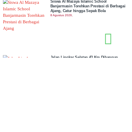
Siswa Al Mazaya Islamic School
Banjarmasin Torehkan Prestasi di Berbagai
Ajang, Catur hingga Sepak Bola
8 Agustus 2026,
Jalan Lingkar Selatan 43 Km Dibangun,
Banjarbaru Siapkan Solusi Atasi Kemacetan
8 Agustus 2026,
Kemenag Gelar Geber Masjid Serentak pada
10 Agustus. 611 Masjid Sudah Daftar!
8 Agustus 2026,