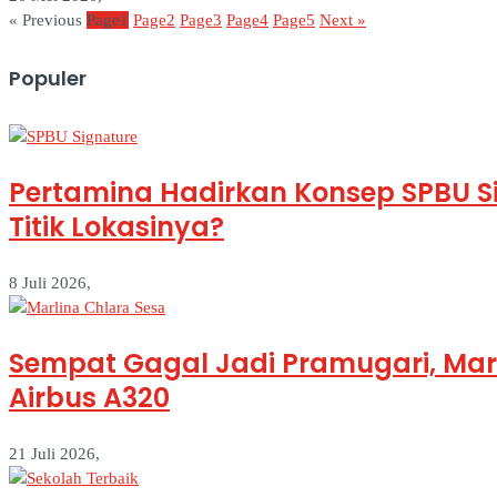
« Previous
Page
1
Page
2
Page
3
Page
4
Page
5
Next »
Populer
Pertamina Hadirkan Konsep SPBU S
Titik Lokasinya?
8 Juli 2026,
Sempat Gagal Jadi Pramugari, Marl
Airbus A320
21 Juli 2026,