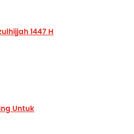
lhijjah 1447 H
ing Untuk