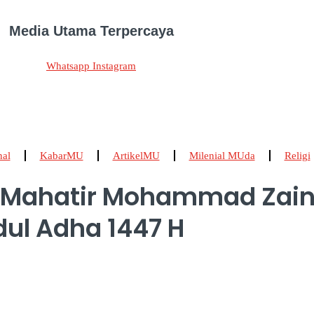
Media Utama Terpercaya
Whatsapp
Instagram
nal
KabarMU
ArtikelMU
Milenial MUda
Religi
n Mahatir Mohammad Zai
ul Adha 1447 H