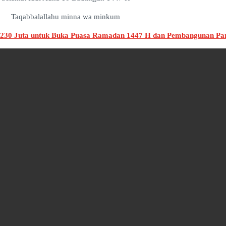
Taqabbalallahu minna wa minkum
30 Juta untuk Buka Puasa Ramadan 1447 H dan Pembangunan Park