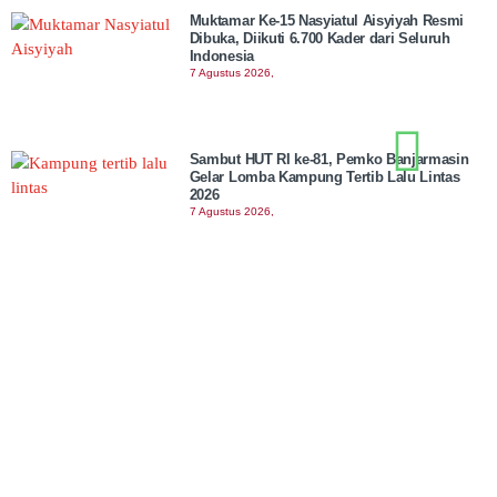
Muktamar Ke-15 Nasyiatul Aisyiyah Resmi
Dibuka, Diikuti 6.700 Kader dari Seluruh
Indonesia
7 Agustus 2026,
Sambut HUT RI ke-81, Pemko Banjarmasin
Gelar Lomba Kampung Tertib Lalu Lintas
2026
7 Agustus 2026,
Kasus Oknum Nakes Hina Pasien BPJS, DPR
Desak Kemenkes Beri Sanksi
7 Agustus 2026,
Sri Mulyani Ditunjuk Bank Dunia Sebagai
Ketua Pendanaan bagi Negara Miskin
6 Agustus 2026,