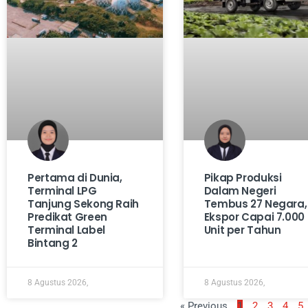
Pertama di Dunia,
Pikap Produksi
Terminal LPG
Dalam Negeri
Tanjung Sekong Raih
Tembus 27 Negara,
Predikat Green
Ekspor Capai 7.000
Terminal Label
Unit per Tahun
Bintang 2
8 Agustus 2026,
8 Agustus 2026,
« Previous
1
2
3
4
5