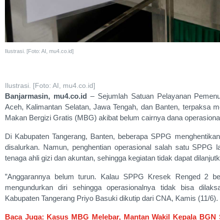
Ilustrasi. [Foto: AI, mu4.co.id]
Ilustrasi. [Foto: AI, mu4.co.id]
Banjarmasin, mu4.co.id
– Sejumlah Satuan Pelayanan Pemenuh
Aceh, Kalimantan Selatan, Jawa Tengah, dan Banten, terpaksa 
Makan Bergizi Gratis (MBG) akibat belum cairnya dana operasional
Di Kabupaten Tangerang, Banten, beberapa SPPG menghentikan 
disalurkan. Namun, penghentian operasional salah satu SPPG lai
tenaga ahli gizi dan akuntan, sehingga kegiatan tidak dapat dilanju
”Anggarannya belum turun. Kalau SPPG Kresek Renged 2 berhe
mengundurkan diri sehingga operasionalnya tidak bisa dilak
Kabupaten Tangerang Priyo Basuki dikutip dari CNA, Kamis (11/6).
Baca Juga: Kasus MBG Melebar, Mantan Wakil Kepala BGN S