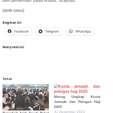
oleh pemerintah Saudi Arabia,” ucapnya.
(detik news)
Bagikan ini:
Facebook
Telegram
WhatsApp
Menyukai ini:
Terkait
Menag Ungkap Kuota
Jemaah dan Petugas Haji
2025
31 Desember 2024,
Benarkah Arab Saudi Bakal