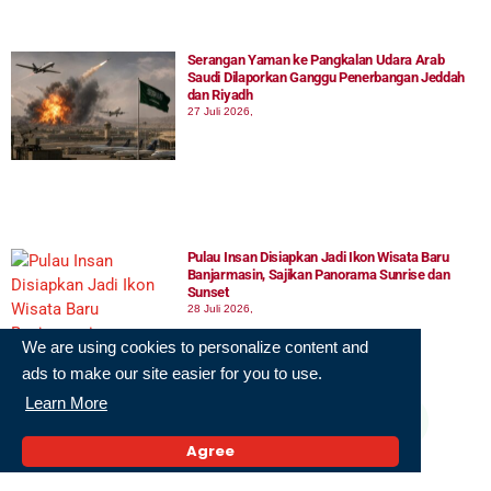
Serangan Yaman ke Pangkalan Udara Arab
Saudi Dilaporkan Ganggu Penerbangan Jeddah
dan Riyadh
27 Juli 2026,
Pulau Insan Disiapkan Jadi Ikon Wisata Baru
Banjarmasin, Sajikan Panorama Sunrise dan
Sunset
28 Juli 2026,
We are using cookies to personalize content and
ads to make our site easier for you to use.
Learn More
Agree
Terkini