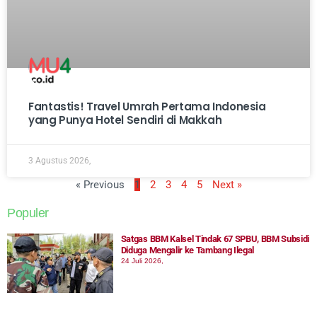
Fantastis! Travel Umrah Pertama Indonesia
yang Punya Hotel Sendiri di Makkah
3 Agustus 2026,
« Previous
1
2
3
4
5
Next »
Populer
Satgas BBM Kalsel Tindak 67 SPBU, BBM Subsidi
Diduga Mengalir ke Tambang Ilegal
24 Juli 2026,