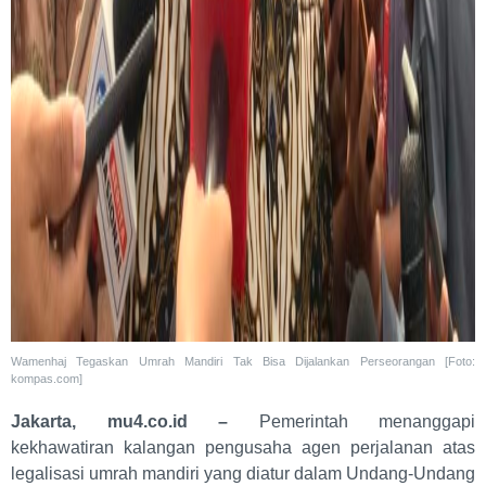
Wamenhaj Tegaskan Umrah Mandiri Tak Bisa Dijalankan Perseorangan [Foto:
kompas.com]
Jakarta, mu4.co.id –
Pemerintah menanggapi
kekhawatiran kalangan pengusaha agen perjalanan atas
legalisasi umrah mandiri yang diatur dalam Undang-Undang