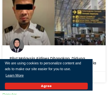
Pilot Malaysia Airlines Ditangkap, Diduga
Selundupkan 70 Ribu Butir Ekstasi ke Indonesia
We are using cookies to personalize content and
ads to make our site easier for you to use.
Learn More
3 Agustus 2026,
« Previous
1
2
3
4
5
Next »
Agree
Populer
14 Sekolah Muhammadiyah Terbaik di Jawa
Timur Raih Penghargaan MOSA 2026. Sekolah