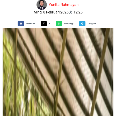
Yunita Rahmayani
Ming, 8 Februari 2026
12:25
Facebook
X
WhatsApp
Telegram