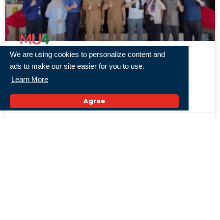
We are using cookies to personalize content and
ads to make our site easier for you to use.
Pertama Kalinya, Siswa-siswi MITA
International School Jepang Lakukan
Learn More
Pertukaran Pelajar di Sekolah Al Mazaya dan
Bertemu Wali Kota Banjarmasin
Agree
4 Agustus 2026,