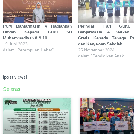
PCM Banjarmasin 4 Hadiahkan
Peringati Hari Guru
Umrah Kepada Guru SD
Banjarmasin 4 Berikan
Muhammadiyah 8 & 10
Gratis Kepada Tenaga Pe
19 Juni 2023,
dan Karyawan Sekolah
dalam "Perempuan Hebat"
25 November 2024,
dalam "Pendidikan Anak"
[post-views]
Selaras