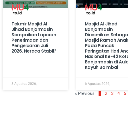
Takmir Masjid Al
Masjid Al Jihad
Jihad Banjarmasin
Banjarmasin
Sampaikan Laporan
Diresmikan Sebaga
Penerimaan dan
Masjid Ramah Ana
Pengeluaran Juli
Pada Puncak
2026. Neraca Stabil?
Peringatan Hari An
Nasional Ke-42 Kot
Banjarmasin di Aul
Kayuh Baimbai
8 Agustus 2026,
6 Agustus 2026,
« Previous
1
2
3
4
5
Tentang Kami
Redaksi