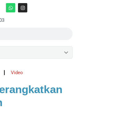
:03
Video
erangkatkan
n