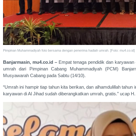
Pimpinan Muhammadiyah foto bersama dengan penerima hadiah umrah. [Foto: mu4.co.id]
Banjarmasin, mu4.co.id –
Empat tenaga pendidik dan karyawan
umrah dari Pimpinan Cabang Muhammadiyah (PCM) Banjarm
Musyawarah Cabang pada Sabtu (14/10).
“Umrah ini hampir tiap tahun kita berikan, dan alhamdulillah tahu
karyawan di Al Jihad sudah diberangkatkan umrah, gratis.” ucap H.