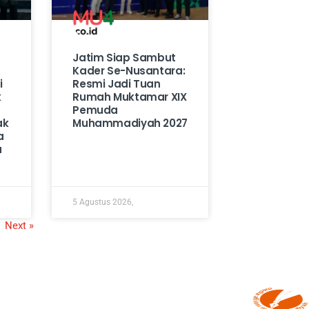
Jatim Siap Sambut
Kader Se-Nusantara:
i
Resmi Jadi Tuan
k
Rumah Muktamar XIX
Pemuda
ak
Muhammadiyah 2027
a
a
5 Agustus 2026,
Next »