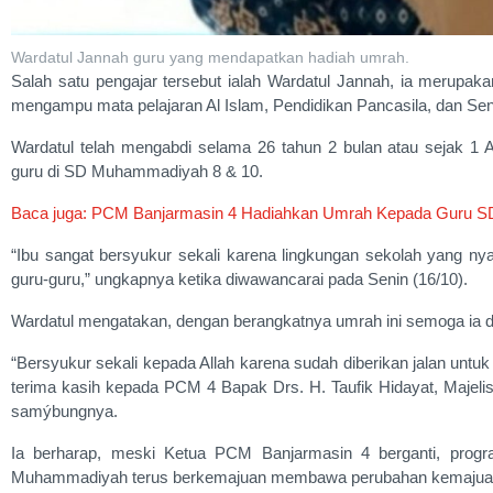
Wardatul Jannah guru yang mendapatkan hadiah umrah.
Salah satu pengajar tersebut ialah Wardatul Jannah, ia merup
mengampu mata pelajaran Al Islam, Pendidikan Pancasila, dan Se
Wardatul telah mengabdi selama 26 tahun 2 bulan atau sejak 1
guru di SD Muhammadiyah 8 & 10.
Baca juga: PCM Banjarmasin 4 Hadiahkan Umrah Kepada Guru 
“Ibu sangat bersyukur sekali karena lingkungan sekolah yang nya
guru-guru,” ungkapnya ketika diwawancarai pada Senin (16/10).
Wardatul mengatakan, dengan berangkatnya umrah ini semoga ia dap
“Bersyukur sekali kepada Allah karena sudah diberikan jalan untuk
terima kasih kepada PCM 4 Bapak Drs. H. Taufik Hidayat, Majeli
samýbungnya.
Ia berharap, meski Ketua PCM Banjarmasin 4 berganti, progra
Muhammadiyah terus berkemajuan membawa perubahan kemajuan