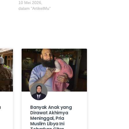
10 Mei 2026,
dalam "ArtikelMu"
a
Banyak Anak yang
Dirawat Akhirnya
Meninggal, Pria
Muslim Libya Ini