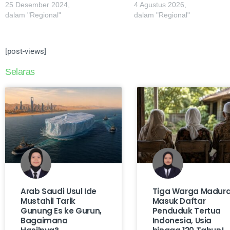
25 Desember 2024,
4 Agustus 2026,
dalam "Regional"
dalam "Regional"
[post-views]
Selaras
Arab Saudi Usul Ide
Tiga Warga Madur
Mustahil Tarik
Masuk Daftar
Gunung Es ke Gurun,
Penduduk Tertua
Bagaimana
Indonesia, Usia