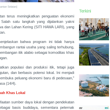
antan Selatan]
Terkini
tan terus meningkatkan penguatan ekonomi
. Salah satu langkah yang dijalankan yakni
awa dan Lahan Kering (SITI HAWA LARI), yang
tan.
enjelaskan bahwa program ini tidak hanya
embangun rantai usaha yang saling terhubung,
gembangan itik alabio sebagai komoditas khas
ngan.
an populasi dan produksi itik, tetapi juga
tan, dan berbasis potensi lokal. Ini menjadi
embuka peluang ekonomi baru di pedesaan,”
asa (14/4).
ah Khas Lokal
aatan sumber daya lokal dengan pendekatan
ebagai basis budidaya, sementara peternak