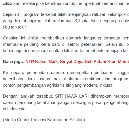
dilibatkan melalui pola kemitraan untuk memperkuat kemandirian u
Sejauh ini, program tersebut telah menjangkau ratusan kelompok de
yang dikembangkan telah melampaui 3,1 juta ekor, dengan produks
ribu ton telur.
Capaian ini dinilai memberikan dampak langsung terhadap pen
membuka peluang kerja baru di sektor peternakan. Selain itu, p
keberlangsungan plasma nutfah lokal serta membantu menjaga kest
Baca juga:
NTP Kalsel Naik, Sinyal Daya Beli Petani Kian Mem
Ke depan, pemerintah daerah menargetkan perluasan hingga
keterlibatan dunia usaha melalui skema kemitraan dan progra
contoh pengembangan agribisnis itik yang modern, inklusif.
Dengan langkah tersebut, SITI HAWA LARI diharapkan memperk
daerah penopang ketahanan pangan sekaligus pusat pengembangan
di Indonesia.
(Media Center Provinsi Kalimantan Selatan)