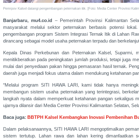
Pemrpov Kalsel datangi pengembangan peternakan itik. [Foto: Media Center Provinsi Kalim
Banjarbaru, mu4.co.id
– Pemerintah Provinsi Kalimantan Sela
masyarakat melalui sektor peternakan berbasis potensi lokal
pengembangan program Sistem Integrasi Ternak Itik di Lahan R
dirancang sebagai model usaha peternakan terpadu dan berkelanju
Kepala Dinas Perkebunan dan Peternakan Kalsel, Suparmi, m
menitikberatkan pada peningkatan jumlah produksi, tetapi juga m
mulai dari penyediaan pakan hingga pemasaran hasil ternak. Pen
daerah juga menjadi fokus utama dalam mendukung ketahanan pa
“Melalui program SITI HAWA LARI, kami tidak hanya meningkatk
membangun sistem usaha peternakan yang terintegrasi, berkelanju
langkah nyata dalam memperkuat ketahanan pangan sekaligus m
ujarnya dilansir dari Media Center Provinsi Kalimantan Selatan, Sel
Baca juga:
BBTPH Kalsel Kembangkan Inovasi Pembenihan Bu
Dalam pelaksanaannya, SITI HAWA LARI mengoptimalkan pemanf
sistem tertutup. Lahan rawa dan lahan kering dimanfaatkan s