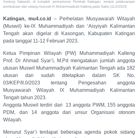
Gedung Salawah, di komplek perkantoran Pemkab Katingan, tempat pelaksanaan
pembukaan dan sidang musywil IX Muhammadiyah Kalteng pada Sabtu [11/2/2023]
Katingan, mu4.co.id
– Perhelatan Musyawarah Wilayah
(Muswil) ke-IX Muhammadiyah dan ‘Aisyiyah Kalimantan
Tengah akan digelar di Kasongan, Kabupaten Katingan
pada tanggal 11-12 Februari 2023.
Ketua Pimpinan Wilayah (PW) Muhammadiyah Kalteng
Prof. Dr Ahmad Syar’i, M.Pd mengatakan jumlah anggota
utusan Muswil Muhammadiyah Kalimantan Tengah ada 182
utusan dan sudah ditetapkan dalam SK No.
03/KEP/II.0/2023 tentang Pengesahan anggota
Musyawarah Wilayah IX Muhammadiyah Kalimantan
Tengah tahun 2023.
Anggota Muswil terdiri dari 13 anggota PWM, 155 anggota
PDM, dan 14 anggota dari unsur Organisasi otonom
Wilayah.
Menurut Syar’i terdapat beberapa agenda pokok sidang