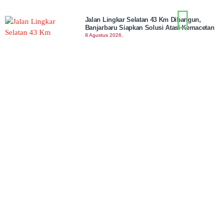
Jalan Lingkar Selatan 43 Km Dibangun,
Banjarbaru Siapkan Solusi Atasi Kemacetan
8 Agustus 2026,
Kemenag Gelar Geber Masjid Serentak pada
10 Agustus. 611 Masjid Sudah Daftar!
8 Agustus 2026,
Kejar Target 100 Giga Watt, Pemerintah Akan
Kembangkan PLTS di Sepanjang Jalan Tol
8 Agustus 2026,