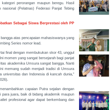
 kategori perorangan maupun beregu. Hasil
nasional (Pelatnas) Federasi Panjat Tebing
obatkan Sebagai Siswa Berprestasi oleh PP
 bangga atas pencapaian mahasiswanya yang
imbing Series nomor lead.
artai final dengan membukukan skor 43, unggul
 Ini momen yang sangat bersejarah bagi panjat
civitas akademika Umsura sangat bangga. Nanti
 Ini memang sudah menjadi tradisi di Umsura
niversitas dan Indonesia di kancah dunia,”
2026).
menambahkan capaian Putra sejalan dengan
para juara, baik di bidang akademik maupun
atlet profesional agar dapat berkembang dan