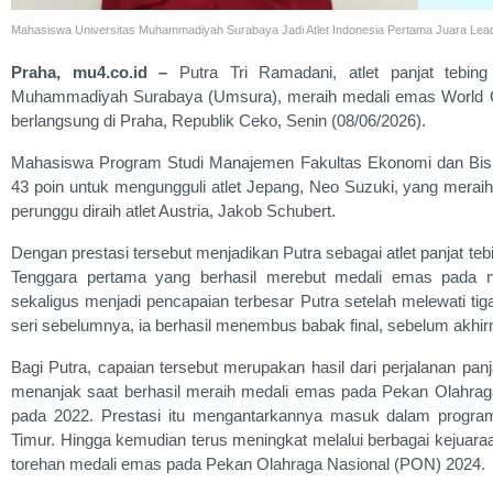
Mahasiswa Universitas Muhammadiyah Surabaya Jadi Atlet Indonesia Pertama Juara Lead W
Praha, mu4.co.id –
Putra Tri Ramadani, atlet panjat tebing
Muhammadiyah Surabaya (Umsura), meraih medali emas World Cli
berlangsung di Praha, Republik Ceko, Senin (08/06/2026).
Mahasiswa Program Studi Manajemen Fakultas Ekonomi dan Bis
43 poin untuk mengungguli atlet Jepang, Neo Suzuki, yang meraih
perunggu diraih atlet Austria, Jakob Schubert.
Dengan prestasi tersebut menjadikan Putra sebagai atlet panjat teb
Tenggara pertama yang berhasil merebut medali emas pada no
sekaligus menjadi pencapaian terbesar Putra setelah melewati tiga
seri sebelumnya, ia berhasil menembus babak final, sebelum akhirn
Bagi Putra, capaian tersebut merupakan hasil dari perjalanan pan
menanjak saat berhasil meraih medali emas pada Pekan Olahraga
pada 2022. Prestasi itu mengantarkannya masuk dalam program
Timur. Hingga kemudian terus meningkat melalui berbagai kejuar
torehan medali emas pada Pekan Olahraga Nasional (PON) 2024.