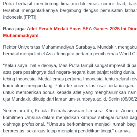
Putra berhasil memborong lima medali emas nomor lead, baik
tersebut mengantarkannya bergabung dengan pemusatan latihan 
Indonesia (FPTI).
Baca juga:
Atlet Peraih Medali Emas SEA Games 2025 Ini Din
Muhammadiyah!
Rektor Universitas Muhammadiyah Surabaya, Mundakir, mengaku
berhasil menjadi atlet Asia Tenggara pertama peraih emas World Cl
“Kalau saya lihat videonya, Mas Putra tampil sangat impresif di p
atas para pesaingnya dari negara-negara kuat panjat tebing dunia.
tebing Indonesia. Medali emas pertama Indonesia, tentu seluruh 
kami akan mengundang Putra ke universitas usai pertandingan.
untuk memberikan bonus kepada atlet yang mengharumkan nama u
ujar Mundakir, dikutip dari laman um-surabaya.ac.id, Senin (08/06/
Sementara itu, Kepala Kemahasiswaan Umsura, Khoirul Anam, 
komitmen Umsura dalam menjadikan kampus sebagai rumah bagi 
olahraga profesional. “Umsura berkomitmen menjadi rumah bagi 
berprestasi sekaligus tetap menjalani pendidikan tinggi,” ujarnya.