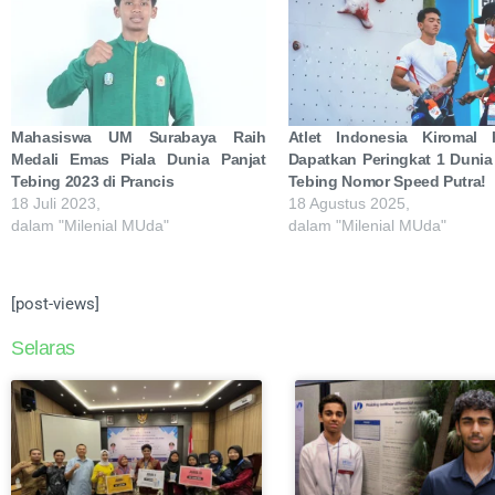
Mahasiswa UM Surabaya Raih
Atlet Indonesia Kiromal K
Medali Emas Piala Dunia Panjat
Dapatkan Peringkat 1 Dunia
Tebing 2023 di Prancis
Tebing Nomor Speed Putra!
18 Juli 2023,
18 Agustus 2025,
dalam "Milenial MUda"
dalam "Milenial MUda"
[post-views]
Selaras