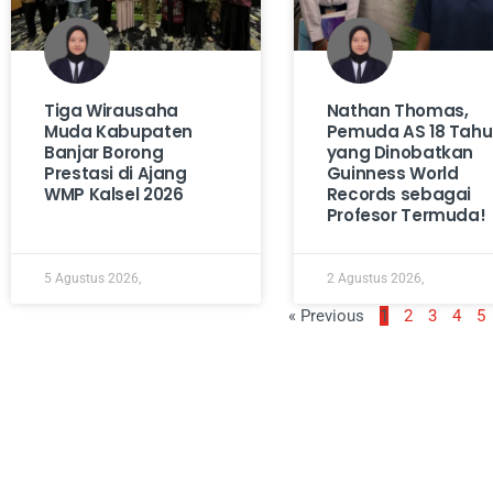
Tiga Wirausaha
Nathan Thomas,
Muda Kabupaten
Pemuda AS 18 Tah
Banjar Borong
yang Dinobatkan
Prestasi di Ajang
Guinness World
WMP Kalsel 2026
Records sebagai
Profesor Termuda!
5 Agustus 2026,
2 Agustus 2026,
« Previous
1
2
3
4
5
Tentang Kami
Redaksi
Disclaimer
Kontak