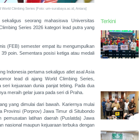
orld Climbing Series [Foto: um-surabaya.ac.id, Antara]
 sekaligus seorang mahasiswa Universitas
Terkini
mbing Series 2026 kategori lead putra yang
nis (FEB) semester empat itu mengumpulkan
 39 poin. Sementara posisi ketiga atau medali
ing Indonesia pertama sekaligus atlet asal Asia
mor lead di ajang World Climbing Series,
 seri kejuaraan dunia panjat tebing. Pada dua
ya meraih gelar juara pada seri di Praha.
jang yang dimulai dari bawah. Kariernya mulai
 Provinsi (Porprov) Jawa Timur di Situbondo
 pemusatan latihan daerah (Puslatda) Jawa
aan nasional maupun kejuaraan terbuka dengan