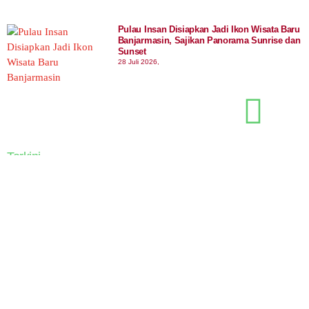
Pulau Insan Disiapkan Jadi Ikon Wisata Baru
Banjarmasin, Sajikan Panorama Sunrise dan
Sunset
28 Juli 2026,
Terkini
Pesawat Terbesar di Dunia Airbus A380
Mendarat Perdana di Soekarno-Hatta. Ini Misi
Khususnya!
10 Agustus 2026,