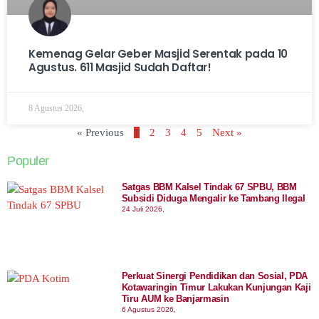
Kemenag Gelar Geber Masjid Serentak pada 10
Agustus. 611 Masjid Sudah Daftar!
8 Agustus 2026,
« Previous
1
2
3
4
5
Next »
Populer
Satgas BBM Kalsel Tindak 67 SPBU, BBM
Subsidi Diduga Mengalir ke Tambang Ilegal
24 Juli 2026,
Perkuat Sinergi Pendidikan dan Sosial, PDA
Kotawaringin Timur Lakukan Kunjungan Kaji
Tiru AUM ke Banjarmasin
6 Agustus 2026,