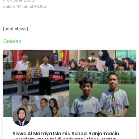
4 Oktober 2023,
dalam "Milenial MUda"
[post-views]
Selaras
Siswa Al Mazaya Islamic School Banjarmasin