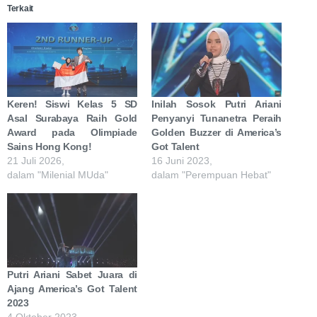
Terkait
Keren! Siswi Kelas 5 SD
Inilah Sosok Putri Ariani
Asal Surabaya Raih Gold
Penyanyi Tunanetra Peraih
Award pada Olimpiade
Golden Buzzer di America’s
Sains Hong Kong!
Got Talent
21 Juli 2026,
16 Juni 2023,
dalam "Milenial MUda"
dalam "Perempuan Hebat"
Putri Ariani Sabet Juara di
Ajang America’s Got Talent
2023