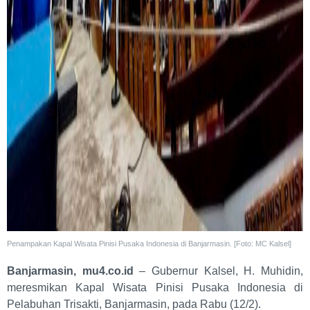
Penampakan Kapal Wisata Pinisi Pusaka Indonesia di Banjarmasin. [Foto: MC Kalsel]
Banjarmasin, mu4.co.id
– Gubernur Kalsel, H. Muhidin,
meresmikan Kapal Wisata Pinisi Pusaka Indonesia di
Pelabuhan Trisakti, Banjarmasin, pada Rabu (12/2).