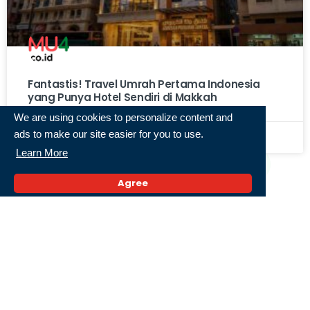
Fantastis! Travel Umrah Pertama Indonesia
yang Punya Hotel Sendiri di Makkah
We are using cookies to personalize content and
ads to make our site easier for you to use.
3 Agustus 2026,
Learn More
« Previous
1
2
3
4
5
Next »
Agree
Populer
Serangan Yaman ke Pangkalan Udara Arab
Saudi Dilaporkan Ganggu Penerbangan Jeddah
dan Riyadh
27 Juli 2026,
Iran Kutuk Serangan AS-Arab Saudi Terhadap
Irak, Sebut Agresi Nyata dan Pelanggaran
Hukum Internasional
31 Juli 2026,