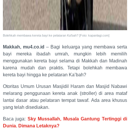
Bolehkah membawa kereta bayi ke pelataran Ka'bah? [Foto: kapanlagi.com]
Makkah, mu4.co.id
– Bagi keluarga yang membawa serta
bayi mereka ibadah umrah, mungkin lebih memilih
menggunakan kereta bayi selama di Makkah dan Madinah
karena mudah dan praktis. Tetapi bolehkah membawa
kereta bayi hingga ke pelataran Ka’bah?
Otoritas Umum Urusan Masjidil Haram dan Masjid Nabawi
melarang penggunaan kereta anak (stroller) di area mataf
lantai dasar atau pelataran tempat tawaf. Ada area khusus
yang telah disediakan.
Baca juga:
Sky Mussallah, Musala Gantung Tertinggi di
Dunia. Dimana Letaknya?