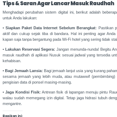
Tips & Saran Agar Lancar Masuk Raudhah
Menghadapi perubahan sistem digital ini, berikut adalah beber
untuk Anda lakukan:
•
Siapkan Paket Data Internet Sebelum Berangkat:
Pastikan po
aktif dan cukup sejak tiba di bandara. Hal ini penting agar Anda
kapan saja tanpa bergantung pada Wi-Fi hotel yang sering tidak stab
•
Lakukan Reservasi Segera:
Jangan menunda-nunda! Begitu Anda
masuk raudhah di aplikasi Nusuk sesuai jadwal yang tersedia u
kehabisan.
•
Bagi Jemaah Lansia:
Bagi jemaah lanjut usia yang kurang paham
sesama jemaah yang lebih muda, atau mutawwif (pembimbing)
pengisian data di ponsel masing-masing.
•
Jaga Kondisi Fisik:
Antrean fisik di lapangan menuju pintu R
walau sudah memegang izin digital. Tetap jaga hidrasi tubuh 
mengantre.
Bagikan ini: