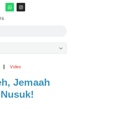
:16
Video
reh, Jemaah
 Nusuk!