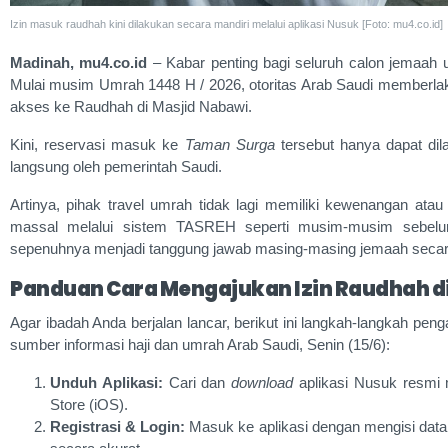
Izin masuk raudhah kini dilakukan secara mandiri melalui aplikasi Nusuk [Foto: mu4.co.id]
Madinah, mu4.co.id
– Kabar penting bagi seluruh calon jemaah 
Mulai musim Umrah 1448 H / 2026, otoritas Arab Saudi memberlaku
akses ke Raudhah di Masjid Nabawi.
Kini, reservasi masuk ke
Taman Surga
tersebut hanya dapat dil
langsung oleh pemerintah Saudi.
Artinya, pihak travel umrah tidak lagi memiliki kewenangan a
massal melalui sistem TASREH seperti musim-musim sebelu
sepenuhnya menjadi tanggung jawab masing-masing jemaah secara
Panduan Cara Mengajukan Izin Raudhah di
Agar ibadah Anda berjalan lancar, berikut ini langkah-langkah peng
sumber informasi haji dan umrah Arab Saudi, Senin (15/6):
Unduh Aplikasi:
Cari dan
download
aplikasi Nusuk resmi m
Store (iOS).
Registrasi & Login:
Masuk ke aplikasi dengan mengisi data