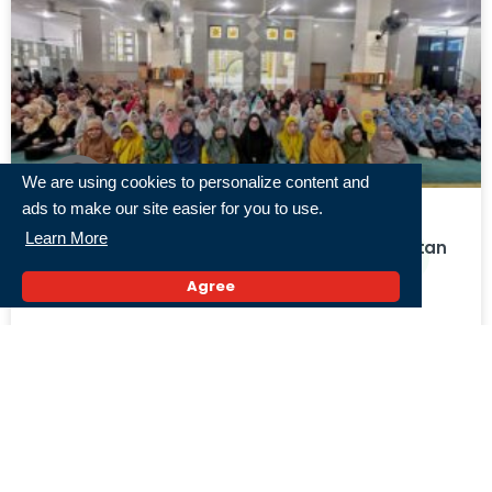
We are using cookies to personalize content and
ads to make our site easier for you to use.
Learn More
Gerakan Perempuan Mengaji Bahas Kesehatan
Telinga, Dokter THT Ingatkan Pentingnya
Agree
Deteksi Dini Gangguan Pendengaran
21 Juli 2026,
« Previous
1
2
3
4
5
Next »
Populer
Pertamina Hadirkan Konsep SPBU Signature.
Apa Bedanya dengan Reguler? Dimana Saja Titik