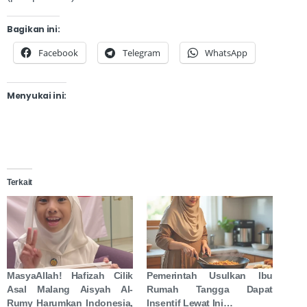
Bagikan ini:
Facebook
Telegram
WhatsApp
Menyukai ini:
Terkait
MasyaAllah! Hafizah Cilik
Pemerintah Usulkan Ibu
Asal Malang Aisyah Al-
Rumah Tangga Dapat
Rumy Harumkan Indonesia,
Insentif Lewat Ini…