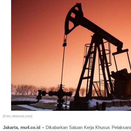
[Foto: okezone.com]
Jakarta, mu4.co.id –
Dikabarkan Satuan Kerja Khusus Pelaksan