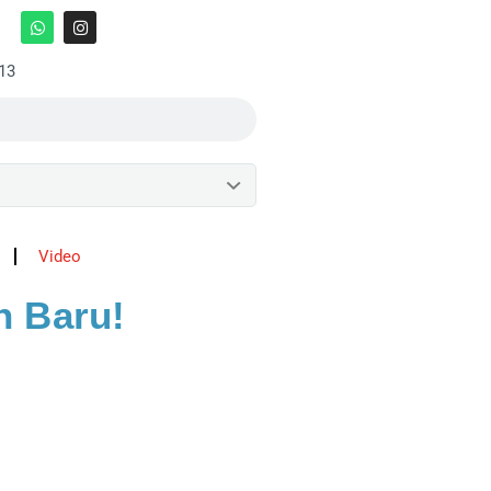
:13
Video
n Baru!