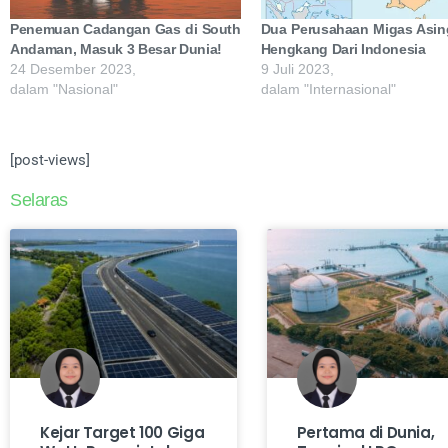
Penemuan Cadangan Gas di South
Dua Perusahaan Migas Asin
Andaman, Masuk 3 Besar Dunia!
Hengkang Dari Indonesia
24 Desember 2023,
9 Juli 2023,
dalam "Nasional"
dalam "Internasional"
[post-views]
Selaras
Kejar Target 100 Giga
Pertama di Dunia,