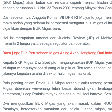
(SKK Migas) akan bubar dan rencana diganti menjadi Badan
dengan perubahan UU No. 22 Tahun 2001 tentang Minyak dan Gas
Dan sebelumnya, Anggota Komisi VII DPR RI Mulyanto juga menje
maka badan yang selama ini beroperasi mengatur hulu migas di I
digantikan dengan BUK Migas baru.
Hal ini merupakan amanat dari Judicial Review (JR) di Mahk
memiliki 2 fungsi yaitu sebagai regulator dan operator.
Baca juga: Dua Perusahaan Migas Asing Akan Hengkang Dari Indo
Kepala SKK Migas Dwi Soetjipto mengungkapkan BUK Migas yang
ini dapat mempunyai posisi yang cukup kuat. Terutama sebagai p
jalannya kegiatan usaha di sektor hulu migas nasional.
Poin penting dalam Revisi UU Migas tersebut yaitu tentang pe
Migas diberikan wewenang lebih besar dibandingkan lembag
sementara,” ucap Praktisi minyak dan gas bumi Hadi Ismoyo, Senin
Dwi mengusulkan BUK Migas yang akan masuk dalam RUU Mig
Pasalnya, berdasarkan masukan dari pelaku usaha migas, me