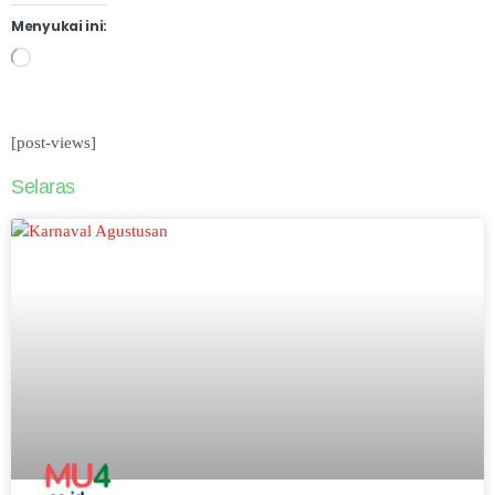
Menyukai ini:
[post-views]
Selaras