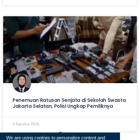
Penemuan Ratusan Senjata di Sekolah Swasta
Jakarta Selatan, Polisi Ungkap Pemiliknya
9 Agustus 2026,
« Previous
1
2
3
4
5
Next »
We are using cookies to personalize content and