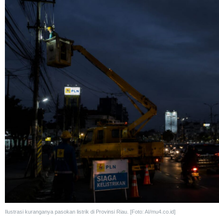
Ilustrasi kuranganya pasokan listrik di Provinsi Riau. [Foto: AI/mu4.co.id]