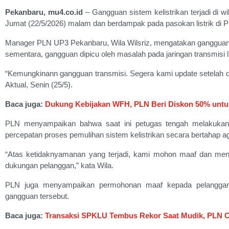
Pekanbaru, mu4.co.id
– Gangguan sistem kelistrikan terjadi di 
Jumat (22/5/2026) malam dan berdampak pada pasokan listrik di Pr
Manager PLN UP3 Pekanbaru, Wila Wilsriz, mengatakan gangguan m
sementara, gangguan dipicu oleh masalah pada jaringan transmisi li
“Kemungkinann gangguan transmisi. Segera kami update setelah dida
Aktual, Senin (25/5).
Baca juga:
Dukung Kebijakan WFH, PLN Beri Diskon 50% untu
PLN menyampaikan bahwa saat ini petugas tengah melakukan
percepatan proses pemulihan sistem kelistrikan secara bertahap ag
“Atas ketidaknyamanan yang terjadi, kami mohon maaf dan meng
dukungan pelanggan,” kata Wila.
PLN juga menyampaikan permohonan maaf kepada pelanggan a
gangguan tersebut.
Baca juga:
Transaksi SPKLU Tembus Rekor Saat Mudik, PLN Ca