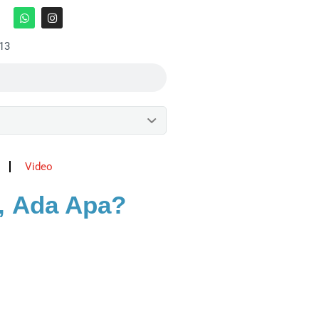
:13
Video
m, Ada Apa?