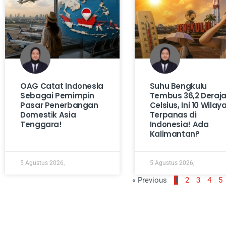
OAG Catat Indonesia
Suhu Bengkulu
Sebagai Pemimpin
Tembus 36,2 Deraja
Pasar Penerbangan
Celsius, Ini 10 Wilay
Domestik Asia
Terpanas di
Tenggara!
Indonesia! Ada
Kalimantan?
5 Agustus 2026,
5 Agustus 2026,
« Previous
1
2
3
4
5
Tentang Kami