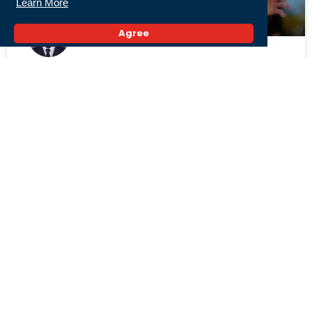
Learn More
Agree
Pemain Keturunan Banjar, Liam Oetoehganal
Dilirik Masuk Timnas Indonesia
29 Juli 2026,
« Previous
1
2
3
4
5
Next »
Populer
Kombes Pol Riza Muttaqin Resmi Jadi Kapolresta
Banjarmasin, Siap Lanjutkan Program dan
Perkuat Pelayanan
3 Agustus 2026,
Pertamina Hadirkan Konsep SPBU Signature.
Apa Bedanya dengan Reguler? Dimana Saja Titik
Lokasinya?
8 Juli 2026,