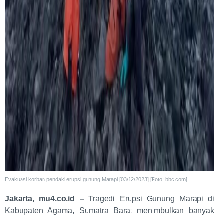
Evakuasi korban pendaki erupsi gunung Marapi [03/12/2023] [Foto: bbc.com]
Jakarta, mu4.co.id –
Tragedi Erupsi Gunung Marapi di
Kabupaten Agama, Sumatra Barat menimbulkan banyak