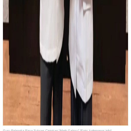
Guru Palangka Raya Sukses Ciptakan “Math Galaxy” [Foto: kaltengpos.info]