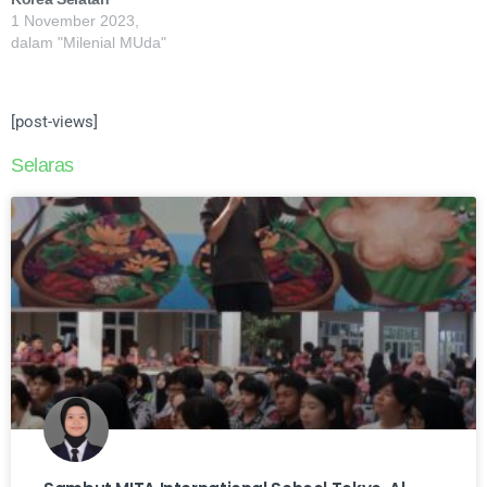
1 November 2023,
dalam "Milenial MUda"
[post-views]
Selaras