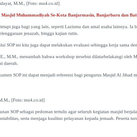
dayat, M.M., [Foto: mu4.co.id]
 Masjid Muhammadiyah Se-Kota Banjarmasin, Banjarbaru dan Bat
tetapi juga bagi yang lain, seperti Lazismu dan amal usaha lainnya. Ia
lenggaraan jenazah, hingga kajian rutin.
ui SOP ini kita juga dapat melakukan evaluasi sehingga kerja sama den
.E., M.M., menambah bahwa workshop tersebut dilatarbelakangi oleh Ma
ai daerah.
umen SOP ini dapat menjadi referensi bagi pengurus Masjid Al Jihad m
.M., [Foto: mu4.co.id]
n SOP sebagai pedoman tertulis agar seluruh kegiatan masjid berjalan l
abilitas, serta menjaga kualitas pelayanan kepada jemaah. Peserta t