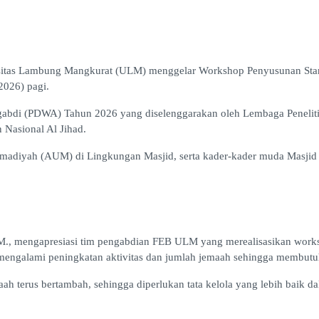
sitas Lambung Mangkurat (ULM) menggelar Workshop Penyusunan Stand
2026) pagi.
gabdi (PDWA) Tahun 2026 yang diselenggarakan oleh Lembaga Penelit
Nasional Al Jihad.
diyah (AUM) di Lingkungan Masjid, serta kader-kader muda Masjid Al 
M.M., mengapresiasi tim pengabdian FEB ULM yang merealisasikan work
mengalami peningkatan aktivitas dan jumlah jemaah sehingga membutuhk
ah terus bertambah, sehingga diperlukan tata kelola yang lebih baik d