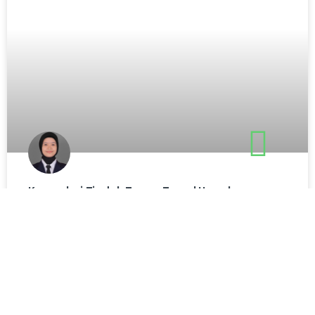
Kemenhaj Tindak Tegas Travel Umrah yang
Telantarkan Jemaah, Ancam Tutup Permanen
2 Agustus 2026,
« Previous
1
2
3
4
5
Next »
Populer