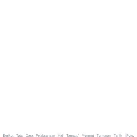
Berikut Tata Cara Pelaksanaan Haji Tamattu' Menurut Tuntunan Tarjih. [Foto: