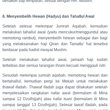
bertakbir tiap lemparan, sesuai dengan HR. Muslim:
6. Menyembelih Hewan (Hadyu) dan Tahallul Awal
Setelah selesai melempar Jumrah Aqabah, kemudian
melakukan tahallul awal (yaitu mencukur/menggundul atau
memotong rambut), menyembelih hewan sebagai dan bagi
yang melaksanakan haji Qiran dan Tamattu’ hal tersebut
berdasar pada hadist riwayat Muslim.
Setelah melakukan tahallul awal, jamaah haji sudah
terbebas dari semua larangan ihram kecuali menggauli istri.
Sesudah melempar jumrah aqobah, memotong hewan dan
bertahallul, kemudian pergi ke Mekah untuk melakukan
thawaf ifadah. Thawaf ifadah juga dapat dilakukan setelah
menyelesaikan rangkaian nafar awal (bermalam di Mina
sampai 12 Dzulhijjah) atau nafar tsani (bermalam di Mina
sampai tanggal 13 Dzulhijjah). Selesai tawaf ifadah, pada