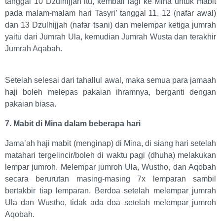
tanggal 10 Dzulhijjah itu, kembali lagi ke Mina untuk mabit
pada malam-malam hari Tasyri’ tanggal 11, 12 (nafar awal)
dan 13 Dzulhijjah (nafar tsani) dan melempar ketiga jumrah
yaitu dari Jumrah Ula, kemudian Jumrah Wusta dan terakhir
Jumrah Aqabah.
Setelah selesai dari tahallul awal, maka semua para jamaah
haji boleh melepas pakaian ihramnya, berganti dengan
pakaian biasa.
7. Mabit di Mina dalam beberapa hari
Jama’ah haji mabit (menginap) di Mina, di siang hari setelah
matahari tergelincir/boleh di waktu pagi (dhuha) melakukan
lempar jumroh. Melempar jumroh Ula, Wustho, dan Aqobah
secara berurutan masing-masing 7x lemparan sambil
bertakbir tiap lemparan. Berdoa setelah melempar jumrah
Ula dan Wustho, tidak ada doa setelah melempar jumroh
Aqobah.