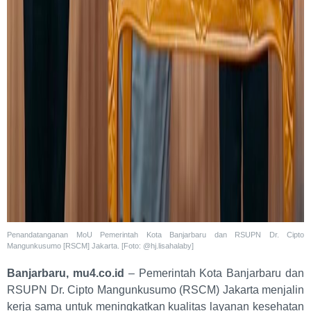
Penandatanganan MoU Pemerintah Kota Banjarbaru dan RSUPN Dr. Cipto
Mangunkusumo [RSCM] Jakarta. [Foto: @hj.lisahalaby]
Banjarbaru, mu4.co.id
– Pemerintah Kota Banjarbaru dan
RSUPN Dr. Cipto Mangunkusumo (RSCM) Jakarta menjalin
kerja sama untuk meningkatkan kualitas layanan kesehatan