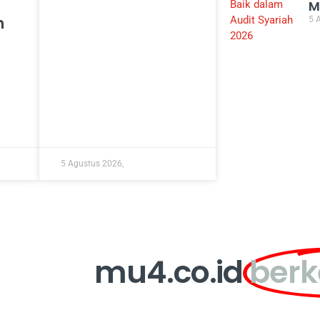
M
h
5 
5 Agustus 2026,
mu4.co.id
ber