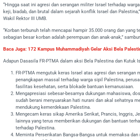
“Hingga saat ini agresi dan serangan militer Israel terhadap war
keji, biadab, dan brutal dalam sejarah konflik Israel dan Palestina
Wakil Rektor III UMB.
“Korban terbunuh telah mencapai hampir 35.000 orang dan yang te
sebagian besar korban adalah perempuan dan anak-anak,” sambu
Baca Juga: 172 Kampus Muhammadiyah Gelar Aksi Bela Palesti
Adapun Dasasila FR-PTMA dalam aksi Bela Palestina dan Kutuk Isra
FR-PTMA mengutuk keras Israel atas agresi dan serangan mil
penangkapan massal terhadap warga sipil Palestina, perus
fasilitas kesehatan, serta blokade bantuan kemanusiaan.
Mengapresiasi sebesar-besarnya dukungan mahasiswa, dosen
sudah berani menyuarakan hati nurani dan akal sehatnya me
mendukung kemerdekaan Palestina.
Mengecam keras sikap Amerika Serikat, Prancis, Inggris, Je
lainnya yang terus memberikan dukungan dan bantuan terha
terhadap Palestina.
Meminta Perserikatan Bangsa-Bangsa untuk memaksa dan m