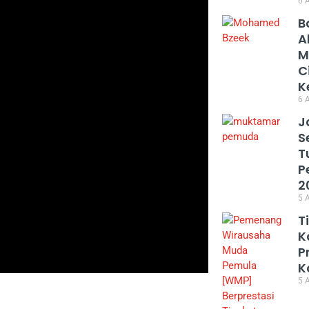
6 
B
A
M
C
K
6 
J
S
T
P
2
5 
T
K
P
K
5 