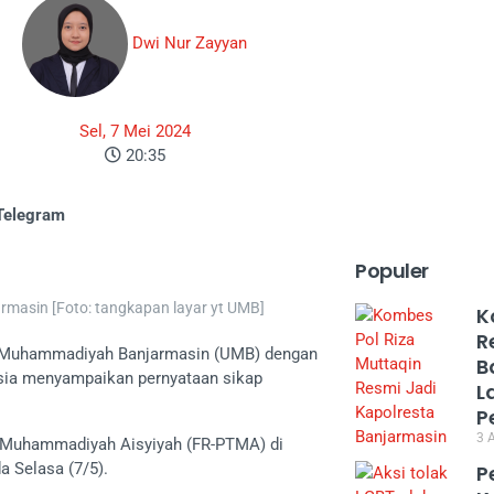
Dwi Nur Zayyan
Sel, 7 Mei 2024
20:35
Telegram
Populer
rmasin [Foto: tangkapan layar yt UMB]
K
R
as Muhammadiyah Banjarmasin (UMB) dengan
B
sia menyampaikan pernyataan sikap
L
P
3 
i Muhammadiyah Aisyiyah (FR-PTMA) di
 Selasa (7/5).
P