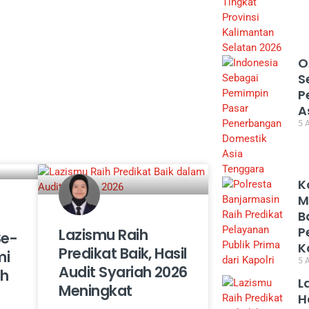
O
S
P
A
5 
K
M
B
P
Lazismu Raih
Se-
K
Predikat Baik, Hasil
mi
5 
Audit Syariah 2026
ah
L
Meningkat
H