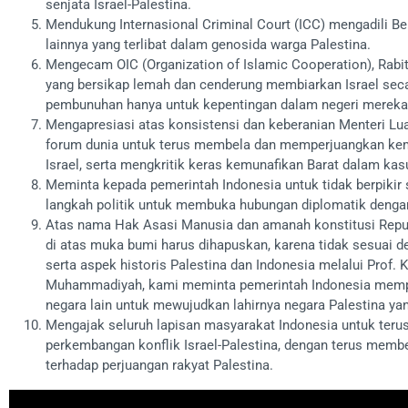
senjata Israel-Palestina.
Mendukung Internasional Criminal Court (ICC) mengadili B
lainnya yang terlibat dalam genosida warga Palestina.
Mengecam OIC (Organization of Islamic Cooperation), Rabit
yang bersikap lemah dan cenderung membiarkan Israel sec
pembunuhan hanya untuk kepentingan dalam negeri mereka 
Mengapresiasi atas konsistensi dan keberanian Menteri Lua
forum dunia untuk terus membela dan memperjuangkan kem
Israel, serta mengkritik keras kemunafikan Barat dalam kasu
Meminta kepada pemerintah Indonesia untuk tidak berpikir 
langkah politik untuk membuka hubungan diplomatik dengan
Atas nama Hak Asasi Manusia dan amanah konstitusi Repu
di atas muka bumi harus dihapuskan, karena tidak sesuai d
serta aspek historis Palestina dan Indonesia melalui Prof. K
Muhammadiyah, kami meminta pemerintah Indonesia memper
negara lain untuk mewujudkan lahirnya negara Palestina ya
Mengajak seluruh lapisan masyarakat Indonesia untuk teru
perkembangan konflik Israel-Palestina, dengan terus member
terhadap perjuangan rakyat Palestina.