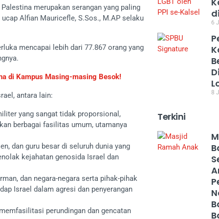
K
ga Palestina merupakan serangan yang paling
d
,” ucap Alfian Mauricefle, S.Sos., M.AP selaku
6 J
P
rluka mencapai lebih dari 77.867 orang yang
K
ngnya.
B
D
na di Kampus Masing-masing Besok!
L
8 J
el, antara lain:
iter yang sangat tidak proporsional,
Terkini
akan berbagai fasilitas umum, utamanya
M
, dan guru besar di seluruh dunia yang
B
nolak kejahatan genosida Israel dan
S
A
rman, dan negara-negara serta pihak-pihak
P
dap Israel dalam agresi dan penyerangan
N
B
emfasilitasi perundingan dan gencatan
B