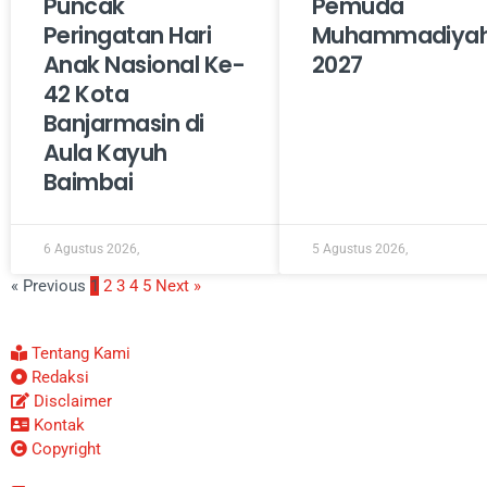
Puncak
Pemuda
Peringatan Hari
Muhammadiya
Anak Nasional Ke-
2027
42 Kota
Banjarmasin di
Aula Kayuh
Baimbai
6 Agustus 2026,
5 Agustus 2026,
« Previous
1
2
3
4
5
Next »
Tentang Kami
Redaksi
Disclaimer
Kontak
Copyright