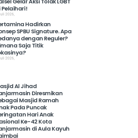
alsel Gelar Aksi Tolak LGBT
i Pelaihari!
uli 2026,
ertamina Hadirkan
onsep SPBU Signature. Apa
edanya dengan Reguler?
imana Saja Titik
okasinya?
uli 2026,
asjid Al Jihad
anjarmasin Diresmikan
ebagai Masjid Ramah
nak Pada Puncak
eringatan Hari Anak
asional Ke-42 Kota
anjarmasin di Aula Kayuh
aimbai