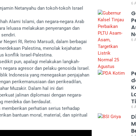
6 
enjamin Netanyahu dan tokoh-tokoh Israel
G
P
hah Alami Islami, dan negara-negara Arab
A
ara leluasa melakukan penyerangan dan
N
sendiri.
6 
r Negeri RI, Retno Marsudi, dalam berbagai
erdekaan Palestina, menolak kejahatan
s konflik Israel-Palestina.
sedikit pun, apalagi melakukan langkah-
 negara agresor dan pelaku genosida Israel.
P
blik Indonesia yang menegaskan penjajahan
d
engan perikemanusiaan dan perikeadilan,
K
ahar Muzakir. Dalam hal ini dari
L
kuat jalinan diplomasi dengan negara-
T
ng merdeka dan berdaulat.
6 
s memberikan perhatian serius terhadap
ikan bantuan moral, material, dan spiritual
D
M
B