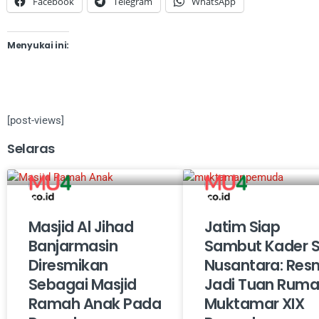
Facebook
Telegram
WhatsApp
Menyukai ini:
[post-views]
Selaras
Masjid Al Jihad
Jatim Siap
Banjarmasin
Sambut Kader 
Diresmikan
Nusantara: Res
Sebagai Masjid
Jadi Tuan Rum
Ramah Anak Pada
Muktamar XIX