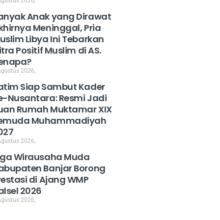
Agustus 2026,
anyak Anak yang Dirawat
khirnya Meninggal, Pria
uslim Libya Ini Tebarkan
itra Positif Muslim di AS.
enapa?
Agustus 2026,
atim Siap Sambut Kader
e-Nusantara: Resmi Jadi
uan Rumah Muktamar XIX
emuda Muhammadiyah
027
Agustus 2026,
iga Wirausaha Muda
abupaten Banjar Borong
restasi di Ajang WMP
alsel 2026
Agustus 2026,